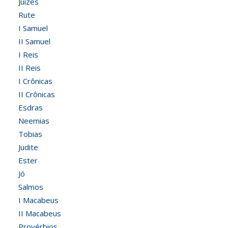
Juízes
Rute
I Samuel
II Samuel
I Reis
II Reis
I Crônicas
II Crônicas
Esdras
Neemias
Tobias
Judite
Ester
Jó
Salmos
I Macabeus
II Macabeus
Provérbios