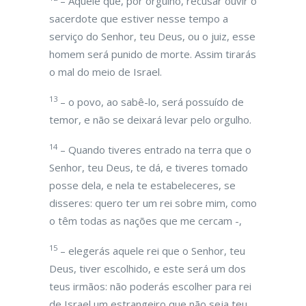
– Aquele que, por orgulho, recusar ouvir o
sacerdote que estiver nesse tempo a
serviço do Senhor, teu Deus, ou o juiz, esse
homem será punido de morte. Assim tirarás
o mal do meio de Israel.
13
– o povo, ao sabê-lo, será possuído de
temor, e não se deixará levar pelo orgulho.
14
– Quando tiveres entrado na terra que o
Senhor, teu Deus, te dá, e tiveres tomado
posse dela, e nela te estabeleceres, se
disseres: quero ter um rei sobre mim, como
o têm todas as nações que me cercam -,
15
– elegerás aquele rei que o Senhor, teu
Deus, tiver escolhido, e este será um dos
teus irmãos: não poderás escolher para rei
de Israel um estrangeiro que não seja teu