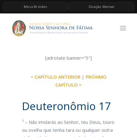
Meus Brindes
Doação Mensal
HOME
A ASSOCIAÇÃO
CONTEÚDOS DE MARIA
ESPIRITUALIDADE
[adrotate banner=”5″]
AS MELHORES MÚSICAS CATÓLICAS
< CAPÍTULO ANTERIOR
|
PRÓXIMO
BRINDES
CAPÍTULO >
QUERO DOAR
Deuteronômio 17
1
– Não imolarás ao Senhor, teu Deus, touro
ou ovelha que tenha tara ou qualquer outra